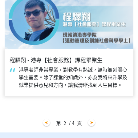
程驛翔 - 港專【社會服務】課程畢業生
港專老師非常專業，對教學有熱誠，無時無刻關心
學生需要。除了課堂的知識外，亦為我將來升學及
就業提供意見和方向，讓我清晰找到人生目標。
第
2
/ 4
頁