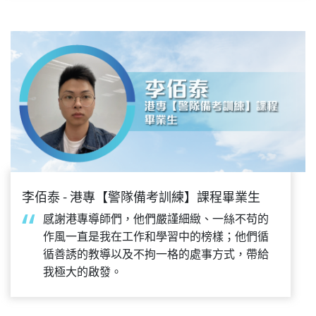
李佰泰 - 港專【警隊備考訓練】課程畢業生
感謝港專導師們，他們嚴謹細緻、一絲不苟的
作風一直是我在工作和學習中的榜樣；他們循
循善誘的教導以及不拘一格的處事方式，帶給
我極大的啟發。