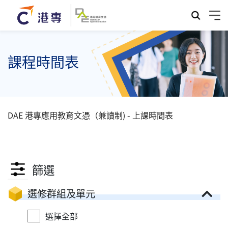
課程時間表
DAE 港專應用教育文憑（兼讀制) - 上課時間表
篩選
選修群組及單元
選擇全部