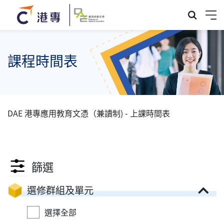
課程時間表
DAE 港專應用教育文憑（兼讀制) - 上課時間表
篩選
選修群組及單元
選擇全部