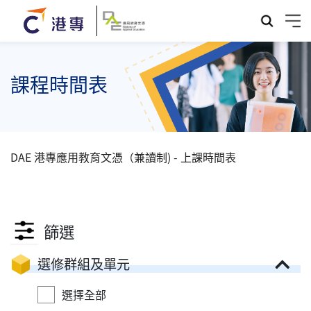
課程時間表
DAE 港專應用教育文憑（兼讀制) - 上課時間表
篩選
選修群組及單元
選擇全部