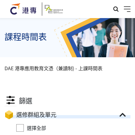
課程時間表
DAE 港專應用教育文憑（兼讀制) - 上課時間表
篩選
選修群組及單元
選擇全部