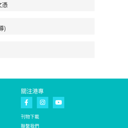
文憑
導)
關注港專
刊物下載
聯繫我們