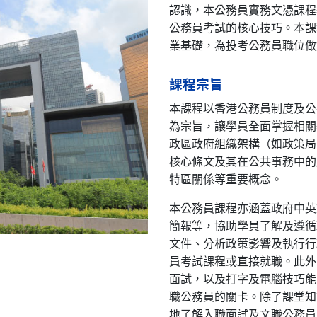
認識，本公務員實務文憑課程
公務員考試的核心技巧。本課
業基礎，為投考公務員職位做
課程宗旨
本課程以香港公務員制度及公
為宗旨，讓學員全面掌握相關
政區政府組織架構（如政策局
核心條文及其在公共事務中的
特區關係等重要概念。
本公務員課程亦涵蓋政府中英
簡報等，協助學員了解及遵循
文件、分析政策影響及執行行
員考試課程或直接就職。此外
面試，以及打字及電腦技巧能
職公務員的關卡。除了課堂知
地了解入職面試及文職公務員