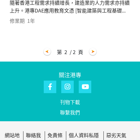
隨著香港工程需求持續增長，建造業的人力需求亦持續
上升。港專DAE應用教育文憑 [智能建築與工程基礎...
修業期
1年
第
2
/ 2
頁
關注港專
刊物下載
聯繫我們
網站地
聯絡我
免責條
個人資料私隱
惡劣天氣