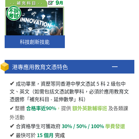
科技創新技能
港專應用教育文憑特色
✔
成功畢業，資歷等同香港中學文憑試 5 科 2 級包中
文、英文（如需包括文憑試數學科，必須於應用教育文
憑選修「補充科目 - 延伸數學」科）
✔
整體
合格率近90%
，
提供
額外英數輔導班
及各類課
外活動
✔
合資格學生可獲政府
30% / 50% / 100%
學費發還
✔
最快可於
15 個月
完成