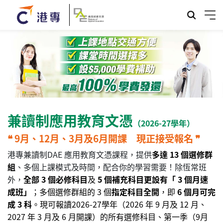
兼讀制
應用教育文憑
（2026-27學年）
❝ 9月、12月、3月及6月開課 現正接受報名 ❞
港專兼讀制DAE 應用教育文憑課程，提供
多達 13 個選修群
組
、多個上課模式及時間，配合你的學習需要！除恆常班
外，
全部 3 個必修科目
及
5 個補充科目更
設有「 3 個月速
成班」
；多個選修群組的 3 個
指定科目全開
，即
6 個月可完
成 3 科
。現可報讀2026-27學年（2026 年 9 月及 12 月、
2027 年 3 月及 6 月開課
）的所有選修科目、第一季（9月