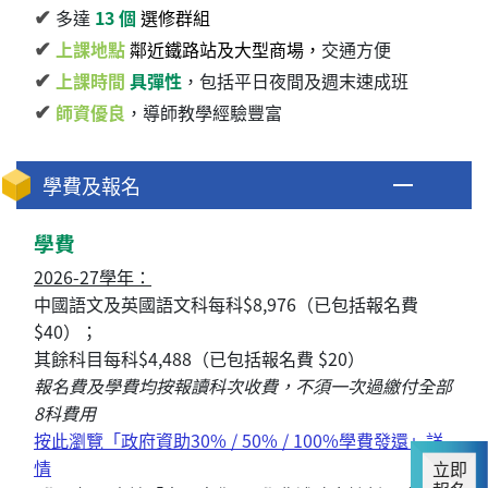
✔
多達
13 個
選修群組
✔
上課地點
鄰近鐵路站及大型商場，
交通方便
✔
上課時間
具彈性
，包括平日夜間及週末速成班
✔
師資優良
，導師教學經驗豐富
學費及報名
學費
2026-27學年：
中國語文及英國語文科每科$8,976（已包括報名費
$40）；
其餘科目每科$4,488（已包括報名費 $20）
報名費及學費均按報讀科次收費，不須一次過繳付全部
8科費用
按此瀏覽「政府資助30% / 50% / 100%學費發還」詳
情
立即