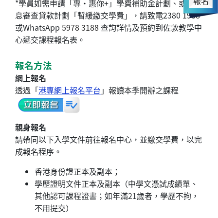
報名
*學員如需申請「專‧惠你+」學費補助金計劃、或免入
息審查貸款計劃「暫緩繳交學費」，請致電2380 1988
或WhatsApp
5978 3188
查詢詳情及預約到佐敦教學中
心遞交課程報名表。
報名方法
網上報名
透過「
港專網上報名平台
」報讀本季開辦之課程
親身報名
請帶同以下入學文件前往報名中心，並繳交學費，以完
成報名程序。
香港身份證正本及副本；
學歷證明文件正本及副本（中學文憑試成績單、
其他認可課程證書；如年滿21歲者，學歷不拘，
不用提交）