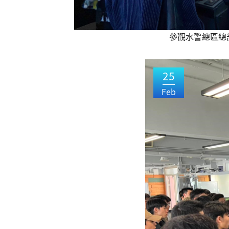
參觀水警總區總
25
Feb