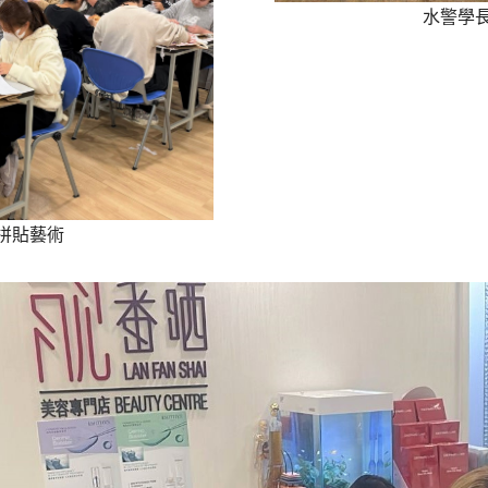
水警學長
拼貼藝術