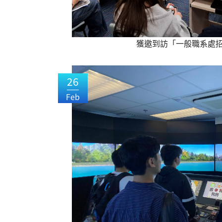
獲邀到訪「一般職系處
26
Feb