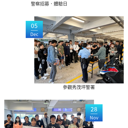
警察招募．體驗日
05
Dec
參觀秀茂坪警署
28
Nov