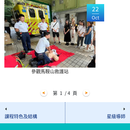
22
Oct
參觀馬鞍山救護站
第
1
/ 4
頁
課程特色及結構
星級導師