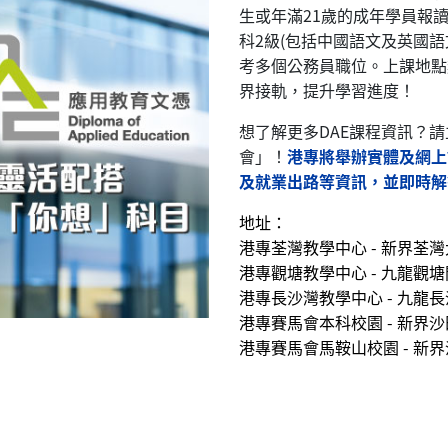
生或年滿21歲的成年學員報
科2級(包括中國語文及英國
考多個公務員職位。上課地點
界接軌，提升學習進度！
想了解更多DAE課程資訊？請
會」！
港專將舉辦實體及網上
及就業出路等資訊，並即時解
地址：
港專荃灣教學中心 - 新界荃灣
港專觀塘教學中心 - 九龍觀塘
港專長沙灣教學中心 - 九龍長
港專賽馬會本科校園 - 新界
港專賽馬會馬鞍山校園 - 新