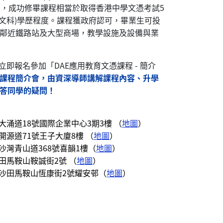
讀，成功修畢課程相當於取得香港中學文憑考試5
語文科)學歷程度。課程獲政府認可，畢業生可投
鄰近鐵路站及大型商場，教學設施及設備與業
立即報名參加「DAE應用教育文憑課程 - 簡介
課程簡介會，由資深導師講解課程內容、升學
答同學的疑問！
大涌道18號國際企業中心3期3樓 （
地圖
）
開源道71號王子大廈8樓 （
地圖
）
沙灣青山道368號喜韻1樓（
地圖
）
沙田馬鞍山鞍誠街2號 （
地圖
）
界沙田馬鞍山恆康街2號耀安邨（
地圖
）