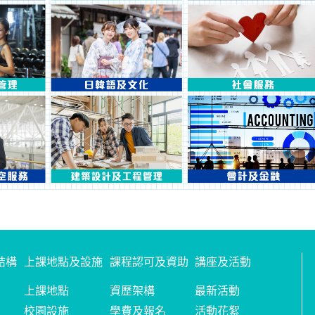
結構
上課地點及設施
課程認可及資助
講座及活動
上課地點
資歷架構
最新活動
校園設施
學費及報名
活動花絮