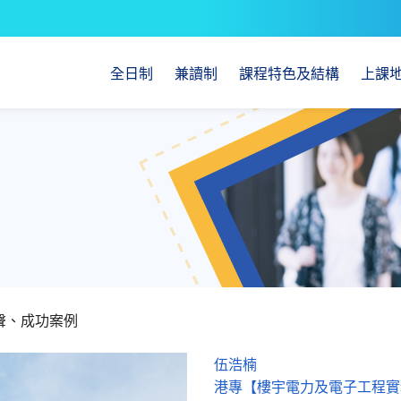
全日制
兼讀制
課程特色及結構
上課
聲、成功案例
伍浩楠
港專【樓宇電力及電子工程實務