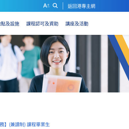
返回港專主網
地點及設施
課程認可及資助
講座及活動
】(兼讀制) 課程畢業生