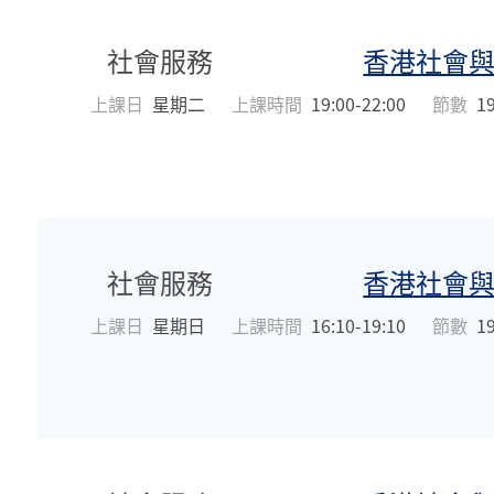
社會服務
香港社會
上課日
星期二
上課時間
19:00-22:00
節數
1
社會服務
香港社會
上課日
星期日
上課時間
16:10-19:10
節數
1