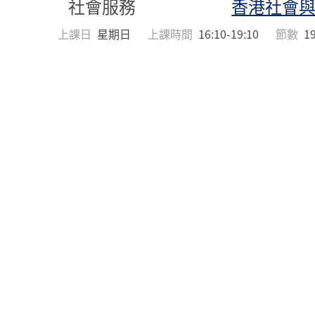
社會服務
香港社會
上課日
星期日
上課時間
16:10-19:10
節數
1