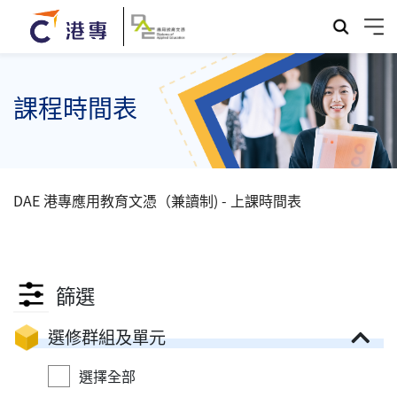
課程時間表
DAE 港專應用教育文憑（兼讀制) - 上課時間表
篩選
選修群組及單元
選擇全部