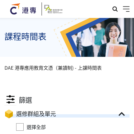
課程時間表
DAE 港專應用教育文憑（兼讀制) - 上課時間表
篩選
選修群組及單元
選擇全部