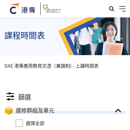
課程時間表
DAE 港專應用教育文憑（兼讀制) - 上課時間表
篩選
選修群組及單元
選擇全部