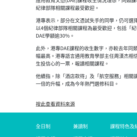
紀律部隊相關課程最受歡迎。
港專表示，部分在文憑試失手的同學，仍可選
以4個紀律部隊相關課程為最受歡迎，包括「
DAE學額逾30%。
此外，港專DAE課程的收生數字，亦較去年同
幅最高。港專語言通用教育學部主任周漢杰相
生投信心的一票，報讀相關課程。
他續指，除「酒店款待」及「航空服務」相關
一倍的升幅，成為今年熱門選修科目。
按此查看資料來源
全日制
兼讀制
課程特色及