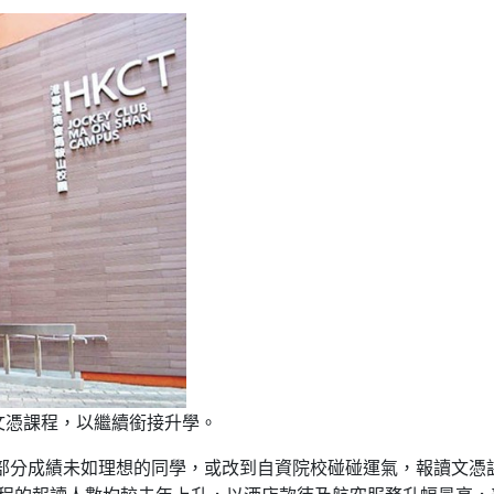
文憑課程，以繼續銜接升學。
，然而部分成績未如理想的同學，或改到自資院校碰碰運氣，報讀文憑
類課程的報讀人數均較去年上升，以酒店款待及航空服務升幅最高