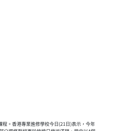
課程。香港專業進修學校今日(21日)表示，今年
，部分選修群組更於放榜日幾近滿額，當中以4個