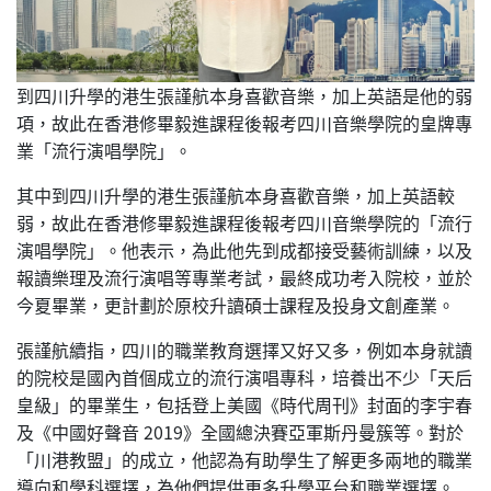
到四川升學的港生張謹航本身喜歡音樂，加上英語是他的弱
項，故此在香港修畢毅進課程後報考四川音樂學院的皇牌專
業「流行演唱學院」。
其中到四川升學的港生張謹航本身喜歡音樂，加上英語較
弱，故此在香港修畢毅進課程後報考四川音樂學院的「流行
演唱學院」。他表示，為此他先到成都接受藝術訓練，以及
報讀樂理及流行演唱等專業考試，最終成功考入院校，並於
今夏畢業，更計劃於原校升讀碩士課程及投身文創產業。
張謹航續指，四川的職業教育選擇又好又多，例如本身就讀
的院校是國內首個成立的流行演唱專科，培養出不少「天后
皇級」的畢業生，包括登上美國《時代周刊》封面的李宇春
及《中國好聲音 2019》全國總決賽亞軍斯丹曼簇等。對於
「川港教盟」的成立，他認為有助學生了解更多兩地的職業
導向和學科選擇，為他們提供更多升學平台和職業選擇。