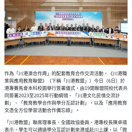
作為「川港澳合作周」的配套教育合作交流活動，《川港職
業與應用教育聯盟》（下稱「川港教盟」）今日（6日）於
港專賽馬會本科校園舉行簽署儀式，由19間聯盟院校代表共
同簽署2023至2025年行動綱領、「川港文化民情交流計
劃」、「教育教學合作與學分互認計劃」，以及「應用教育
文憑全方位學習活動合作備忘錄」。
「川港教盟」聯席理事長、全國政協委員、港專校長陳卓禧
表示，學生可以通過學分互認計劃來港或赴川上課，以「微