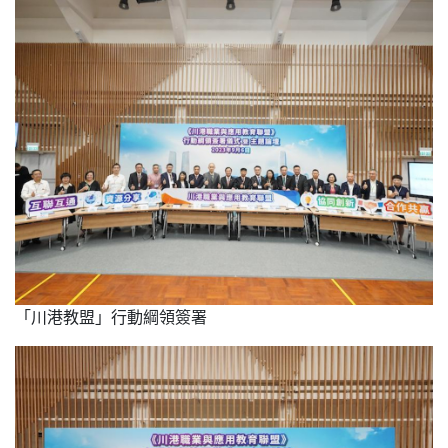
「川港教盟」行動綱領簽署