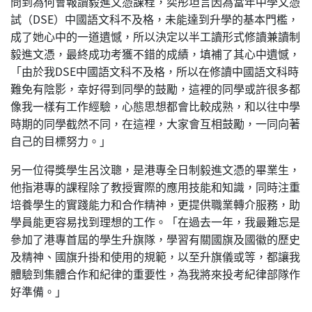
問到為何會報讀毅進文憑課程，奕彤坦言因為當年中學文憑
試（DSE）中國語文科不及格，未能達到升學的基本門檻，
成了她心中的一道遺憾，所以決定以半工讀形式修讀兼讀制
毅進文憑，最終成功考獲不錯的成績，填補了其心中遺憾，
「由於我DSE中國語文科不及格，所以在修讀中國語文科時
難免有陰影，幸好得到同學的鼓勵，這裡的同學或許很多都
像我一樣有工作經驗，心態思想都會比較成熟，和以往中學
時期的同學截然不同，在這裡，大家會互相鼓勵，一同向著
自己的目標努力。」
另一位得獎學生呂汶聰，是港專全日制毅進文憑的畢業生，
他指港專的課程除了教授實際的應用技能和知識，同時注重
培養學生的實踐能力和合作精神，更提供職業轉介服務，助
學員能更容易找到理想的工作。「在過去一年，我最難忘是
參加了港專首屆的學生升旗隊，學習有關國旗及國徽的歷史
及精神、國旗升掛和使用的規範，以至升旗儀或等，都讓我
體驗到集體合作和紀律的重要性，為我將來投考紀律部隊作
好準備。」