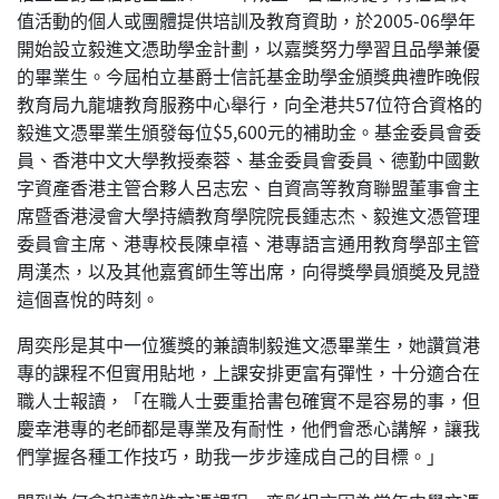
值活動的個人或團體提供培訓及教育資助，於2005-06學年
開始設立毅進文憑助學金計劃，以嘉獎努力學習且品學兼優
的畢業生。今屆柏立基爵士信託基金助學金頒獎典禮昨晚假
教育局九龍塘教育服務中心舉行，向全港共57位符合資格的
毅進文憑畢業生頒發每位$5,600元的補助金。基金委員會委
員、香港中文大學教授秦蓉、基金委員會委員、德勤中國數
字資產香港主管合夥人呂志宏、自資高等教育聯盟董事會主
席暨香港浸會大學持續教育學院院長鍾志杰、毅進文憑管理
委員會主席、港專校長陳卓禧、港專語言通用教育學部主管
周漢杰，以及其他嘉賓師生等出席，向得獎學員頒奬及見證
這個喜悅的時刻。
周奕彤是其中一位獲獎的兼讀制毅進文憑畢業生，她讚賞港
專的課程不但實用貼地，上課安排更富有彈性，十分適合在
職人士報讀，「在職人士要重拾書包確實不是容易的事，但
慶幸港專的老師都是專業及有耐性，他們會悉心講解，讓我
們掌握各種工作技巧，助我一步步達成自己的目標。」