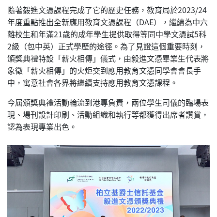
隨著毅進文憑課程完成了它的歷史任務，教育局於2023/24
年度重點推出全新應用教育文憑課程（DAE），繼續為中六
離校生和年滿21歲的成年學生提供取得等同中學文憑試5科
2級（包中英）正式學歷的途徑。為了見證這個重要時刻，
頒獎典禮特設「薪火相傳」儀式，由毅進文憑畢業生代表將
象徵「薪火相傳」的火炬交到應用教育文憑同學會會長手
中，寓意社會各界將繼續支持應用教育文憑課程。
今屆頒獎典禮活動輪流到港專負責，兩位學生司儀的臨場表
現、場刊設計印刷、活動組織和執行等都獲得出席者讚賞，
認為表現專業出色。