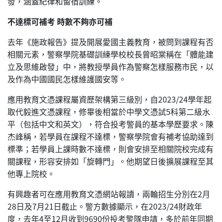
發，涵蓋紀律和留宿訓練。
不達標可補考 時數不夠亦可補
去年《施政報告》提及開展愛國主義教育，被問到課程有否
相關元素，警察學院基礎訓練學校校長曾昭棠稱在「體能建
立及思維啟發」中，將教授學員作為警察怎樣服務市民，以
及作為中國國民怎樣維護國安等。
應用教育文憑課程屬資歷架構第三級別，自2023/24學年起
取代毅進文憑課程，修畢後相當於中學文憑試5科第二級水
平（包括中文和英文），符合投考警員的基本學歷要求。陳
杰峰稱，若學員在課程不達標，警察學院會有補考協助達到
標準；若學員上課時數不達標，則會安排至相關院校完成有
關課程，形容安排如「旋轉門」。他期望日後擴展課程至其
他專上院校。
有興趣者可在應用教育文憑網站報讀，兩輪招生分別在2月
28日及7月21日截止。警方數據顯示，在2023/24財政年
度，去年4至12月收到9690份投考警隊申請，多於前年同期