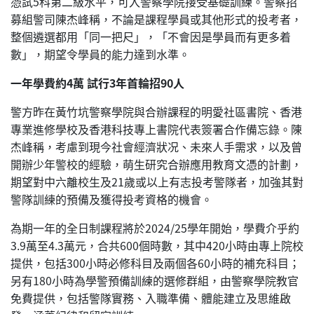
憑試5科第二級水平，可入警察學院接受基礎訓練。警察招
募組警司陳杰峰稱，不論是課程學員或其他形式的投考者，
整個遴選都用「同一把尺」，「不會因是學員而有更多着
數」，期望令學員的能力達到水準。
一年學費約4萬 試行3年首輪招90人
警方昨在黃竹坑警察學院與合辦課程的明愛社區書院、香港
專業進修學校及香港科技專上書院代表簽署合作備忘錄。陳
杰峰稱，考慮到現今社會經濟狀况、未來人手需求，以及曾
開辦少年警校的經驗，萌生研究合辦應用教育文憑的計劃，
期望對中六離校生及21歲或以上有志投考警隊者，加強其對
警隊訓練的預備及獲得投考資格的機會。
為期一年的全日制課程將於2024/25學年開始，學費介乎約
3.9萬至4.3萬元，合共600個時數，其中420小時由專上院校
提供，包括300小時必修科目及兩個各60小時的補充科目；
另有180小時為學警預備訓練的選修群組，由警察學院教官
免費提供，包括警隊實務、入職準備、體能建立及思維啟