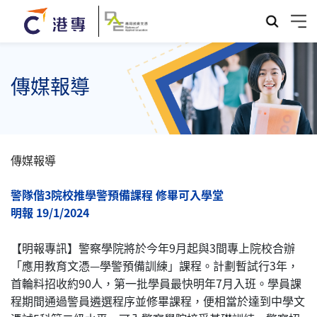
傳媒報導
傳媒報導
警隊偕3院校推學警預備課程 修畢可入學堂
明報 19/1/2024
【明報專訊】警察學院將於今年9月起與3間專上院校合辦
「應用教育文憑—學警預備訓練」課程。計劃暫試行3年，
首輪料招收約90人，第一批學員最快明年7月入班。學員課
程期間通過警員遴選程序並修畢課程，便相當於達到中學文