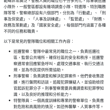
範疇非常廣泛，警務人員的職位也十分多元化，除軍裝巡邏
小隊外，一般警區都設有雜項調查小隊、特遣隊、特別職務
隊等等。警察總部設有六個部門，分別為「行動處」、「刑
事及保安處」、「人事及訓練處」、「監管處」、「財務、
政務及策劃處」及「國家安全處」，每個部門均涵蓋了各種
不同的任務和職責。
以下是常見的警隊職位和相關工作內容：
巡邏警察：警隊中最常見的職位之一，負責巡邏社
區，監督公共場所，確保社區的安全和秩序。巡邏警
察通常會回應緊急呼叫、處理交通事故、執行交通法
規，並為市民提供所需協助。
刑事警察：負責調查和解決犯罪案件。他們會收集證
據，進行盤問和訪談，追蹤犯罪嫌疑人，並協助檢控
官起訴犯罪分子。刑事警察需要具備調查和犯罪學知
識，以及良好的推理和分析能力。
特警隊員：一個高度訓練和專業的警察單位，負責應
對危險和高風險的情況，如恐怖襲擊、人質事件等。