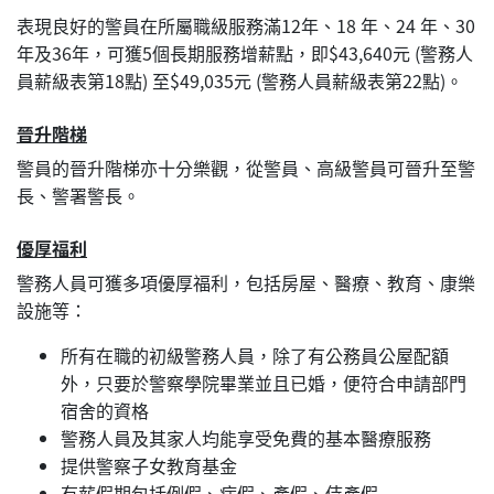
表現良好的警員在所屬職級服務滿12年、18 年、24 年、30
年及36年，可獲5個長期服務增薪點，即$43,640元 (警務人
員薪級表第18點) 至$49,035元 (警務人員薪級表第22點)。
晉升階梯
警員的晉升階梯亦十分樂觀，從警員、高級警員可晉升至警
長、警署警長。
優厚福利
警務人員可獲多項優厚福利，包括房屋、醫療、教育、康樂
設施等：
所有在職的初級警務人員，除了有公務員公屋配額
外，只要於警察學院畢業並且已婚，便符合申請部門
宿舍的資格
警務人員及其家人均能享受免費的基本醫療服務
提供警察子女教育基金
有薪假期包括例假、病假、產假、侍產假