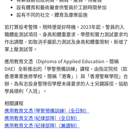
設有體育和藝術屬會供警員於工餘時間參加
設有不同的社交、體育及康樂設施
若打算投考警隊，現時便是好時機。2023年起，警員的入
職體能測試項目、身高和體重要求、學歷和實力測試要求均
作出調整，如取消手握肌力測試及身高和體重限制，新增了
掌上壓測試等。
應用教育文憑（Diploma of Applied Education，簡稱
DAE）全新推出的「學警預備訓練」課程，由指定院校（如
香港專業進修學校，簡稱「港專」）與「香港警察學院」合
辦，為有志投身警隊但學歷未達要求的人士另闢蹊徑，協助
學員順利「入班」。
相關課程
應用教育文憑 [學警預備訓練]（全日制）
應用教育文憑 [紀律部隊]（全日制）
應用教育文憑 [紀律部隊]（兼讀制）