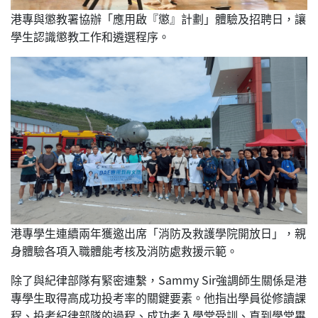
港專與懲教署協辦「應用啟『懲』計劃」體驗及招聘日，讓
學生認識懲教工作和遴選程序。
港專學生連續兩年獲邀出席「消防及救護學院開放日」，親
身體驗各項入職體能考核及消防處救援示範。
除了與紀律部隊有緊密連繫，Sammy Sir強調師生關係是港
專學生取得高成功投考率的關鍵要素。他指出學員從修讀課
程、投考紀律部隊的過程、成功考入學堂受訓、直到學堂畢