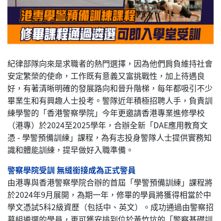
紀律部隊向來是求職者的熱門選擇，因為他們肩負維持社會
安定繁榮的使命，工作既有意義又富挑戰性，加上待遇良
好，有著清晰明確的發展路向和晉升階梯，每年都吸引不少
畢業生和有興趣人士投考。警隊近年積極招聘人手，負責訓
練學警的「香港警察學院」今年更邀請香港專業進修學校
（港專）於2024至2025學年，合辦全新「DAE應用教育文
憑 - 學警預備訓練」課程，為有志投身警隊人士提供實務知
識和體能訓練，提早做好入職準備。
警察學院受訓 無縫銜接成為正式警員
由港專與香港警察學院合辦的首屆「學警預備訓練」課程將
於2024年9月展開，為期一年，修畢的學員將獲得相當於中
學文憑試5科2級資歷（包括中、英文）。成功通過由警察招
募組遴選的學員，更可獲安排到位於黃竹坑的「警察基礎訓