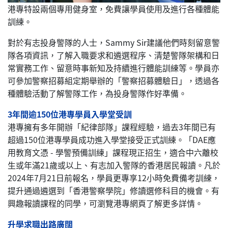
港專特設兩個專用健身室，免費讓學員使用及進行各種體能
訓練。
對於有志投身警隊的人士，Sammy Sir建議他們時刻留意警
隊各項資訊，了解入職要求和遴選程序、清楚警隊架構和日
常實務工作、留意時事新知及持續進行體能訓練等。學員亦
可參加警察招募組定期舉辦的「警察招募體驗日」，透過各
種體驗活動了解警隊工作，為投身警隊作好準備。
3年間逾150位港專學員入學堂受訓
港專擁有多年開辦「紀律部隊」課程經驗，過去3年間已有
超過150位港專學員成功進入學堂接受正式訓練。「DAE應
用教育文憑 - 學警預備訓練」課程現正招生，適合中六離校
生或年滿21歲或以上、有志加入警隊的香港居民報讀。凡於
2024年7月21日前報名，學員更專享12小時免費備考訓練，
提升通過遴選到「香港警察學院」修讀選修科目的機會。有
興趣報讀課程的同學，可瀏覽港專網頁了解更多詳情。
升學求職出路廣闊