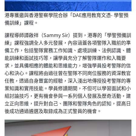
港專獲邀與香港警察學院合辦「DAE應用教育文憑- 學警預
備訓練」課程。
課程導師譚啟祥（Sammy Sir）提到，港專的「學警預備訓
練」課程強調全人多元發展，內容涵蓋各項警隊入職前的準
備工作，包括警隊實務工作知識、處境訓練、法例認識、體
能訓練和面試技巧等，讓學員充分了解警隊運作和入職要
求，並具備相應的體能和思維能力，增強學員投考警隊的信
心和決心。課程將由過往曾在警隊不同崗位服務的資深教官
任教，透過自身豐富的經驗，深入淺出地傳授投考警隊的專
業知識和實用技能。學員修讀期間，不但可以學習面試和小
組討論技巧，更有機會參與一系列個人發展及歷奇活動，建
立正向思維，提升對自己、團隊和警隊角色的認知，提高日
後成功通過遴選及取錄成為正式警員的機會。