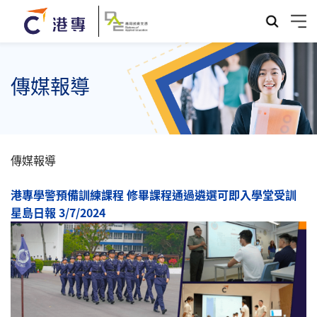
傳媒報導
傳媒報導
港專學警預備訓練課程 修畢課程通過遴選可即入學堂受訓
星島日報 3/7/2024