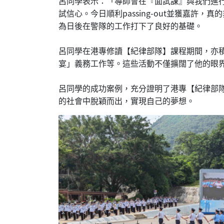
呂同學表示：「導師會在『面試課』與我們進
試信心。今日順利passing-out並獲嘉
為日後在警隊的工作打下了良好的基礎。
呂同學在港專修讀【紀律部隊】課程期間，亦
宴」義務工作等。這些活動不僅擴闊了他的眼
呂同學的成功案例，充分證明了港專【紀律部
的社會中脫穎而出，實現自己的夢想。