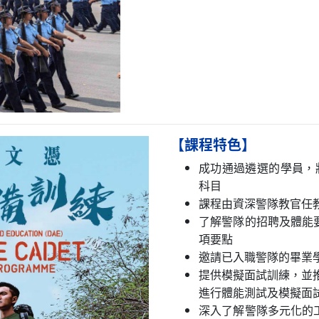
【課程特色】
成功通過遴選的學員，
科目
課程由資深警隊教官任
了解警隊的招聘及體能
項要點
邀請已入職警隊的畢業
提供模擬面試訓練，並
進行體能測試及模擬面
深入了解警隊多元化的