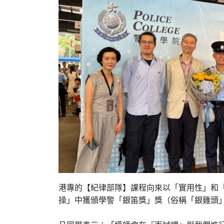
港專的【紀律部隊】課程向來以「實用性」和「
操」中獲頒學警「銀笛獎」獎（俗稱「銀雞頭