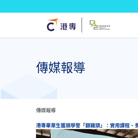
傳媒報導
傳媒報導
港專畢業生獲頒學警「銀雞頭」：實用課程、