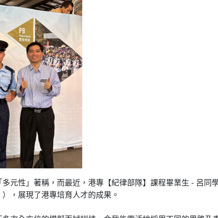
多元性」著稱，而最近，港專【紀律部隊】課程畢業生 - 呂同
」），展現了港專培育人才的成果。