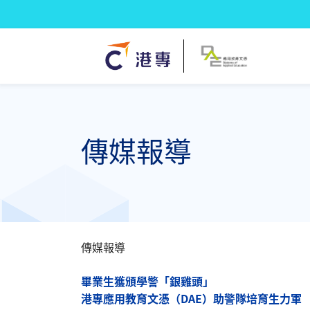
傳媒報導
傳媒報導
畢業生獲頒學警「銀雞頭」
港專應用教育文憑（DAE）助警隊培育生力軍