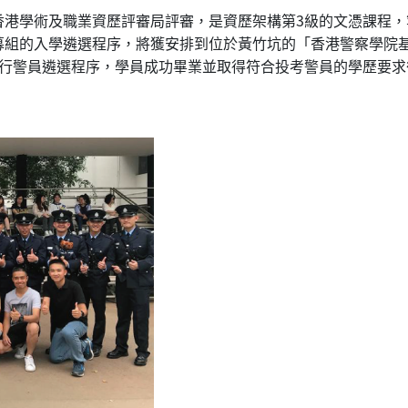
港學術及職業資歷評審局評審，是資歷架構第3級的文憑課程，
募組的入學遴選程序，將獲安排到位於黃竹坑的「香港警察學院
進行警員遴選程序，學員成功畢業並取得符合投考警員的學歷要