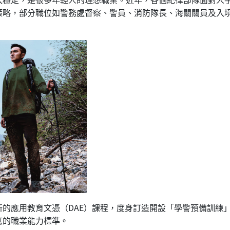
策略，部分職位如警務處督察、警員、消防隊長、海關關員及入
的應用教育文憑（DAE）課程，度身訂造開設「學警預備訓練
應的職業能力標準。