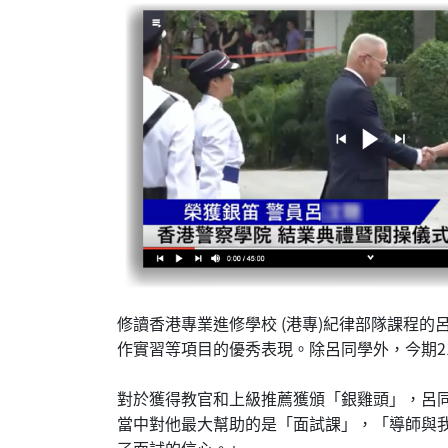
修讀香港專業進修學校 (港專)紀律部隊課程
作實習等項目的優秀表現。除呂同學外，今期2
對於獲得教官和上級推薦獲頒「銀雞頭」，呂
當中對他最大幫助的是「面試課」，「導師與
了面試的信心。」