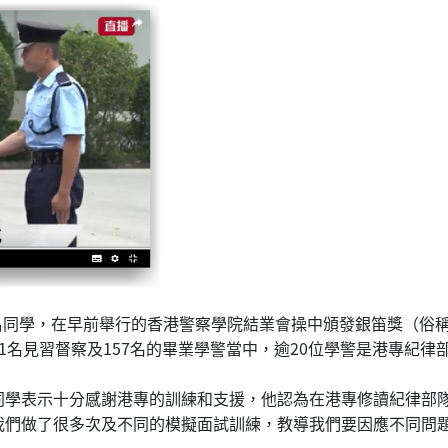
的呂同學，在早前舉行的香港警察學院結業會操中頒發銀笛獎（俗
1名見習督察及157名的畢業學警當中，逾20位學警是港專紀律
同學表示十分感謝港專的訓練和支援，他認為在港專修讀紀律部
我們做了很多次及不同的模擬面試訓練，教導我們要因應不同問