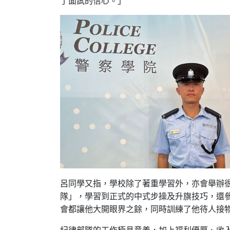
呂同學又指，學校除了著重學習外，亦會舉辦
隊」，學習到正式的中式步操及升旗技巧，還
會都讓他大開眼界之餘，同時訓練了他待人接
紀律部隊的工作極具意義，加上福利優厚、收入