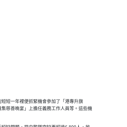
的短短一年裡便抓緊機會參加了「港專升旗
雅集慈善晚宴」上擔任義務工作人員等。這些機
缺問題，當中警隊空缺更超過6,800人，故