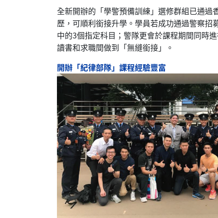
全新開辦的「學警預備訓練」選修群組已通過香
歷，可順利銜接升學。學員若成功通過警察招
中的3個指定科目；警隊更會於課程期間同時
讀書和求職間做到「無縫銜接」。
開辦「紀律部隊」課程經驗豐富