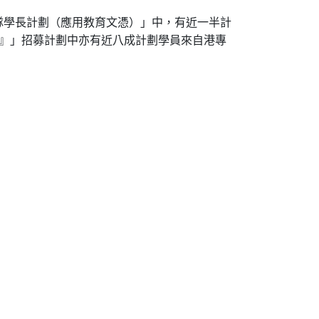
隊學長計劃（應用教育文憑）」中，有近一半計
懲』」招募計劃中亦有近八成計劃學員來自港專