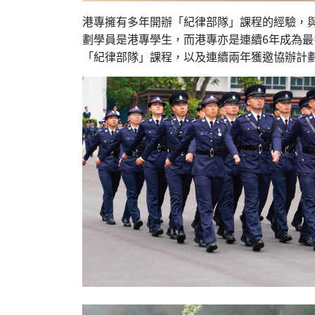
港專擁有多年開辦「紀律部隊」課程的經驗，
劃學員是港專學生，而港專亦是連續6年成為
「紀律部隊」課程，以及連續兩年獲邀協辦計