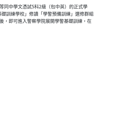
等同中學文憑試5科2級（包中英）的正式學
基礎訓練學校」修讀「學警預備訓練」選修群組
求後，即可進入警察學院展開學警基礎訓練，在