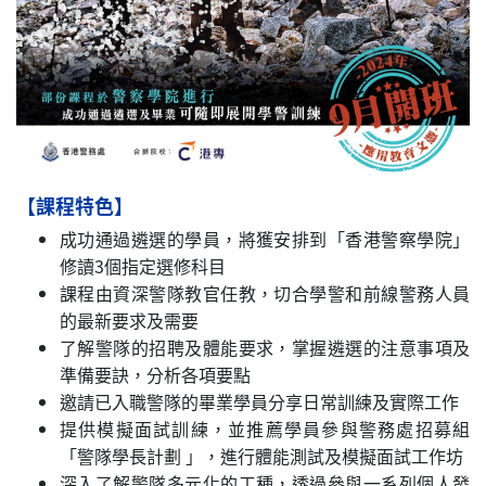
【課程特色】
成功通過遴選的學員，將獲安排到「香港警察學院」
修讀3個指定選修科目
課程由資深警隊教官任教，切合學警和前線警務人員
的最新要求及需要
了解警隊的招聘及體能要求，掌握遴選的注意事項及
準備要訣，分析各項要點
邀請已入職警隊的畢業學員分享日常訓練及實際工作
提供模擬面試訓練，並推薦學員參與警務處招募組
「警隊學長計劃 」，進行體能測試及模擬面試工作坊
深入了解警隊多元化的工種，透過參與一系列個人發