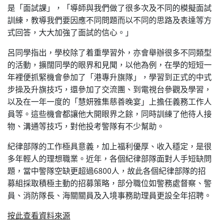
是「面試課」，「導師與我們做了很多次及不同的模擬面試
訓練，教導我們要因應不同問題而以不同的思路及表達等方
式回答，大大加強了面試的信心。」
呂同學指出，學校除了着重學習外，亦會舉辦很多不同類型
的活動，擴闊同學的眼界和見聞，以他為例，在學的短短一
年裡便抓緊機會參加了「港專升旗隊」，學習到正式的中式
步操及升旗技巧，還參加了交流團、到電視台參觀及學習，
以及在一年一度的「慧妍雅集慈善晚宴」上擔任義務工作人
員等。這些機會都讓他大開眼界之餘，同時訓練了他待人接
物、溝通等技巧，對他投考警隊有不少幫助。
紀律部隊的工作極具意義，加上福利優厚、收入穩定，是很
多年輕人的理想職業。近年，各個紀律部隊面對人手短缺問
題，當中警隊空缺更超過6800人，故此各個紀律部隊的招
募組採取積極主動的招募策略，部分職位如警務處督察、警
員、消防隊長、海關關員及入境事務助理員更設全年招聘。
按此查看資料來源