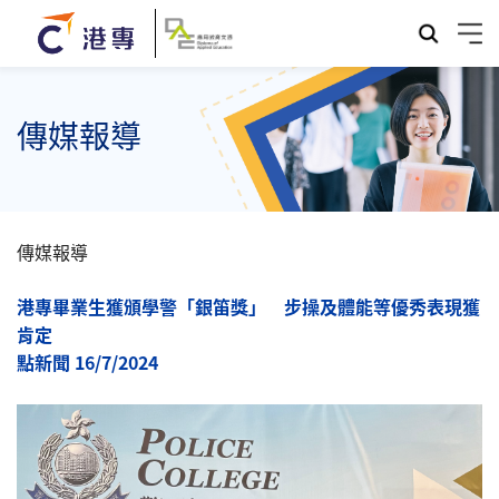
傳媒報導
傳媒報導
港專畢業生獲頒學警「銀笛獎」 步操及體能等優秀表現獲
肯定
點新聞 16/7/2024