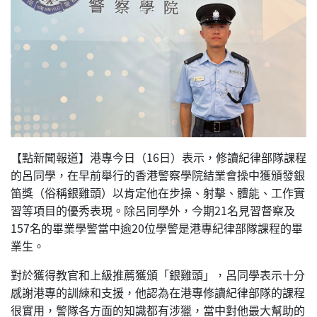
【點新聞報道】港專今日（16日）表示，修讀紀律部隊課程
的呂同學，在早前舉行的香港警察學院結業會操中獲頒發銀
笛獎（俗稱銀雞頭）以肯定他在步操、射擊、體能、工作實
習等項目的優秀表現。除呂同學外，今期21名見習督察及
157名的畢業學警當中逾20位學警是港專紀律部隊課程的畢
業生。
對於獲得教官和上級推薦獲頒「銀雞頭」，呂同學表示十分
感謝港專的訓練和支援，他認為在港專修讀紀律部隊的課程
很實用，警隊各方面的知識都有涉獵，當中對他最大幫助的