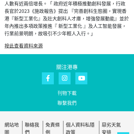
人數有近兩倍增長。「 政府近年積極推動創科發展，行政
長官於2023《施政報告》提出 『完善創科生態圈，實現香
港『新型工業化』及壯大創科人才庫，增強發展動能』並於
年內推出多項政策推進『 新型工業化 』及人工智能發展，
行業前景明朗，故吸引不少年輕人入行。」
按此查看資料來源
關注港專
刊物下載
聯繫我們
網站地
聯絡我
免責條
個人資料私隱
惡劣天氣
圖
們
例
政策
安排