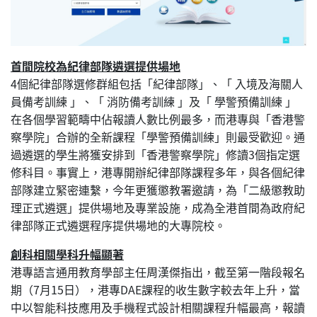
首間院校為紀律部隊遴選提供場地
4個紀律部隊選修群組包括「紀律部隊」、「 入境及海關人
員備考訓練 」、「 消防備考訓練 」及「 學警預備訓練 」
在各個學習範疇中佔報讀人數比例最多，而港專與「香港警
察學院」合辦的全新課程「學警預備訓練」則最受歡迎。通
過遴選的學生將獲安排到「香港警察學院」修讀3個指定選
修科目。事實上，港專開辦紀律部隊課程多年，與各個紀律
部隊建立緊密連繫，今年更獲懲教署邀請，為「二級懲教助
理正式遴選」提供場地及專業設施，成為全港首間為政府紀
律部隊正式遴選程序提供場地的大專院校。
創科相關學科升幅顯著
港專語言通用教育學部主任周漢傑指出，截至第一階段報名
期（7月15日），港專DAE課程的收生數字較去年上升，當
中以智能科技應用及手機程式設計相關課程升幅最高，報讀