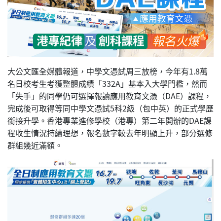
大公文匯全媒體報道，中學文憑試周三放榜，今年有1.8萬
名日校考生考獲整體成績「332A」基本入大學門檻，然而
「失手」的同學仍可選擇報讀應用教育文憑（DAE）課程，
完成後可取得等同中學文憑試5科2級（包中英）的正式學歷
銜接升學。香港專業進修學校（港專）第二年開辦的DAE課
程收生情況持續理想，報名數字較去年明顯上升，部分選修
群組幾近滿額。