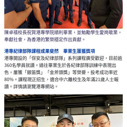
陳卓禧校長祝賀港專學院順利畢業，並勉勵學生愛崗敬業，
奉獻社會，為香港的繁榮穩定作出貢獻。
港專紀律部隊課程成果斐然 畢業生屢獲獎項
港專開設的「保安及紀律部隊」系列課程廣受歡迎，目前逾
360名學員就讀。過往畢業生於各紀律部隊訓練中表現出
色，屢獲「銀笛獎」「金斧頭獎」等榮譽，投考成功率近
80%。課程現正招生，適合中六離校生及年滿21歲人士報
讀。詳情請瀏覽港專網站。