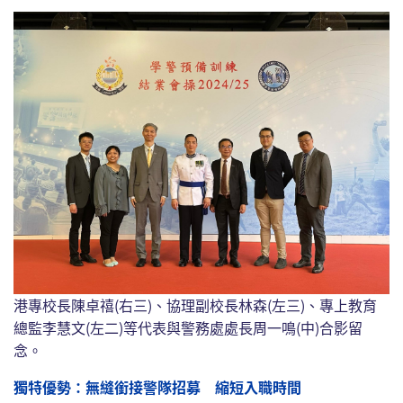
港專校長陳卓禧(右三)、協理副校長林森(左三)、專上教育
總監李慧文(左二)等代表與警務處處長周一鳴(中)合影留
念。
獨特優勢：無縫銜接警隊招募 縮短入職時間