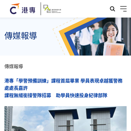
傳媒報導
傳媒報導
港專「學警預備訓練」課程首屆畢業 學員表現卓越獲警務
處處長嘉許
課程無縫銜接警隊招募 助學員快速投身紀律部隊