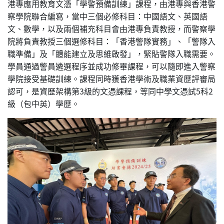
港專應用教育文憑「學警預備訓練」課程，由港專與香港警
察學院聯合編寫，當中三個必修科目：中國語文、英國語
文、數學，以及兩個補充科目會由港專負責教授，而警察學
院將負責教授三個選修科目：「香港警隊實務」、「警隊入
職準備」及「體能建立及思維啟發」，緊貼警隊入職需要。
學員通過警員遴選程序並成功修畢課程，可以隨即進入警察
學院接受基礎訓練。課程同時獲香港學術及職業資歷評審局
認可，是資歷架構第3級的文憑課程，等同中學文憑試5科2
級（包中英）學歷。