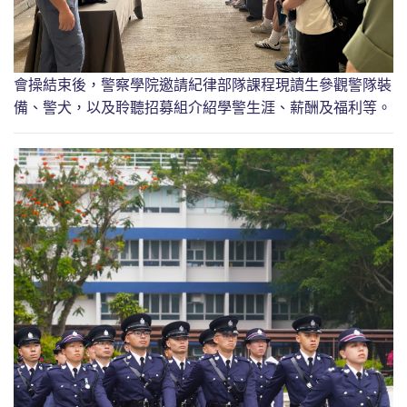
會操結束後，警察學院邀請紀律部隊課程現讀生參觀警隊裝
備、警犬，以及聆聽招募組介紹學警生涯、薪酬及福利等。