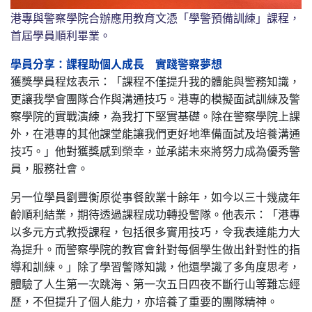
港專與警察學院合辦應用教育文憑「學警預備訓練」課程，
首屆學員順利畢業。
學員分享：課程助個人成長 實踐警察夢想
獲獎學員程炫表示：「課程不僅提升我的體能與警務知識，
更讓我學會團隊合作與溝通技巧。港專的模擬面試訓練及警
察學院的實戰演練，為我打下堅實基礎。除在警察學院上課
外，在港專的其他課堂能讓我們更好地準備面試及培養溝通
技巧。」他對獲獎感到榮幸，並承諾未來將努力成為優秀警
員，服務社會。
另一位學員劉豐衡原從事餐飲業十餘年，如今以三十幾歲年
齡順利結業，期待透過課程成功轉投警隊。他表示：「港專
以多元方式教授課程，包括很多實用技巧，令我表達能力大
為提升。而警察學院的教官會針對每個學生做出針對性的指
導和訓練。」除了學習警隊知識，他還學識了多角度思考，
體驗了人生第一次跳海、第一次五日四夜不斷行山等難忘經
歷，不但提升了個人能力，亦培養了重要的團隊精神。