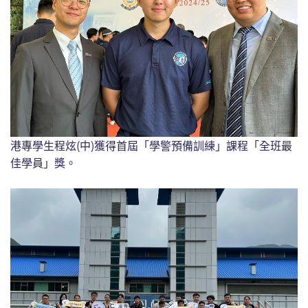
港專學生程炫(中)獲得首屆「學警預備訓練」課程「全班最
佳學員」獎。