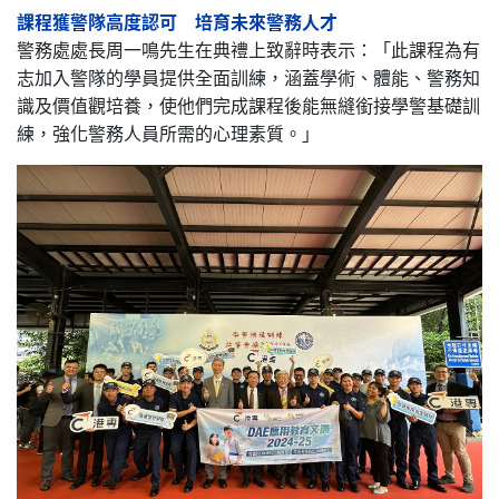
課程獲警隊高度認可 培育未來警務人才
警務處處長周一鳴先生在典禮上致辭時表示：「此課程為有
志加入警隊的學員提供全面訓練，涵蓋學術、體能、警務知
識及價值觀培養，使他們完成課程後能無縫銜接學警基礎訓
練，強化警務人員所需的心理素質。」