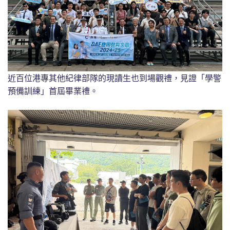
近百位港專其他紀律部隊的現讀生也到場觀禮，見證「學警
預備訓練」首屆畢業禮。