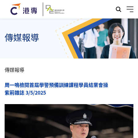
傳媒報導
傳媒報導
周一鳴檢閱首屆學警預備訓練課程學員結業會操
紫荊雜誌 3/5/2025