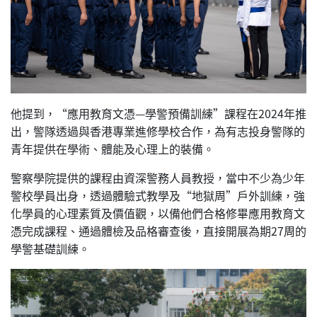
他提到，“應用教育文憑—學警預備訓練”課程在2024年推
出，警隊透過與香港專業進修學校合作，為有志投身警隊的
青年提供在學術、體能及心理上的裝備。
警察學院提供的課程由資深警務人員教授，當中不少為少年
警校學員出身，透過體驗式教學及“地獄周”戶外訓練，強
化學員的心理素質及價值觀，以備他們合格修畢應用教育文
憑完成課程、通過體檢及品格審查後，直接開展為期27周的
學警基礎訓練。