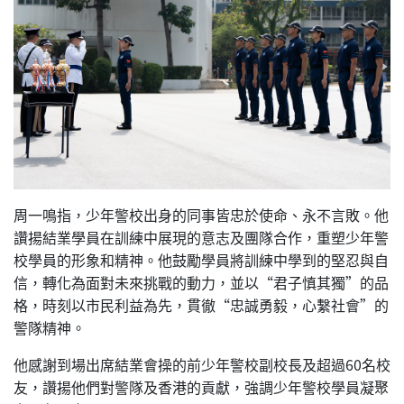
周一鳴指，少年警校出身的同事皆忠於使命、永不言敗。他
讚揚結業學員在訓練中展現的意志及團隊合作，重塑少年警
校學員的形象和精神。他鼓勵學員將訓練中學到的堅忍與自
信，轉化為面對未來挑戰的動力，並以“君子慎其獨”的品
格，時刻以市民利益為先，貫徹“忠誠勇毅，心繫社會”的
警隊精神。
他感謝到場出席結業會操的前少年警校副校長及超過60名校
友，讚揚他們對警隊及香港的貢獻，強調少年警校學員凝聚