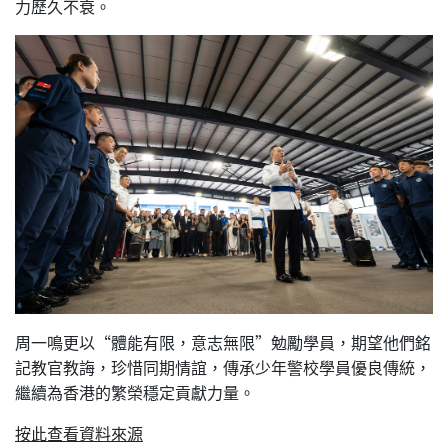
力歷久不衰。
周一鳴更以“體能有限，意志無限”勉勵學員，期望他們銘
記教官教誨，珍惜同期情誼，傳承少年警校學員優良傳統，
繼續為香港的繁榮穩定貢獻力量。
按此查看資料來源