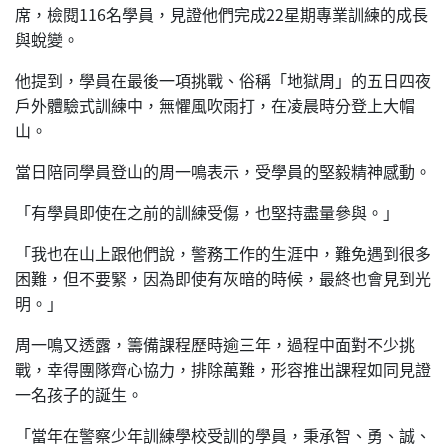
席，檢閱116名學員，見證他們完成22星期專業訓練的成長
與蛻變。
他提到，學員在最後一項挑戰、俗稱「地獄周」的五日四夜
戶外體驗式訓練中，無懼風吹雨打，在凌晨時分登上大帽
山。
當日陪同學員登山的周一鳴表示，受學員的堅毅精神感動。
「有學員即使在之前的訓練受傷，也堅持盡量參與。」
「我也在山上跟他們說，警務工作的生涯中，難免遇到很多
困難，但不要緊，因為即使有灰暗的時候，最終也會見到光
明。」
周一鳴又透露，籌備課程歷時逾三年，過程中面對不少挑
戰，幸得團隊齊心協力，排除萬難，形容推出課程如同見證
一名孩子的誕生。
「當年在警察少年訓練學校受訓的學員，秉承智、勇、誠、