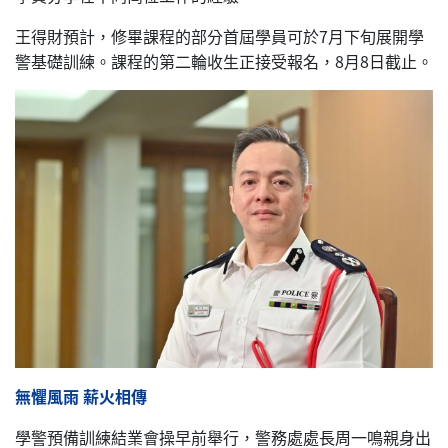
王得財預計，修畢課程的部分首屆學員可於7月下旬展開學
警基礎訓練。課程的第二輪收生正接受報名，8月8日截止。
無懼風雨 薪火相傳
學警預備訓練結業會操早前舉行，警務處處長周一鳴親身出