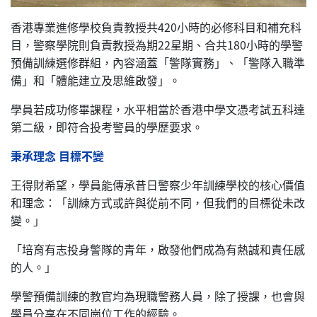
香港專業進修學校負責教授共420小時的必修科目和補充科
目，警察學院則負責教授為期22星期、合共180小時的學警
預備訓練選修群組，內容涵蓋「警隊實務」、「警隊入職準
備」和「體能建立及思維啟發」。
學員若成功修畢課程，水平相當於香港中學文憑考試五科達
第二級，即符合投考警員的學歷要求。
秉承理念 目標不變
王得財希望，學員能傳承昔日警察少年訓練學校的核心價值
和理念：「訓練方式或許與從前不同，但我們的目標從未改
變。」
「培育有志投身警隊的青年，啟發他們成為有熱誠和責任感
的人。」
學警預備訓練的教官均為現職警務人員，除了授課，也會與
學員分享在不同崗位工作的經驗。