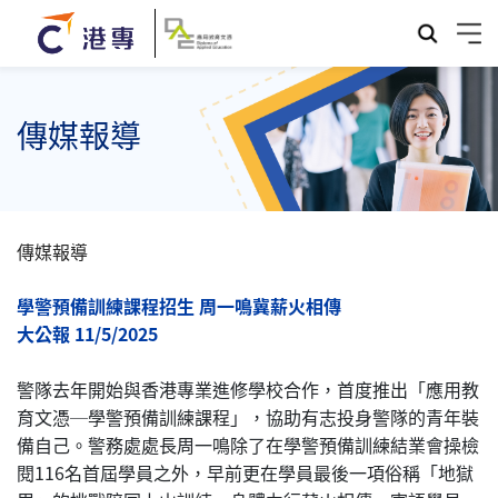
傳媒報導
傳媒報導
學警預備訓練課程招生 周一鳴冀薪火相傳
大公報 11/5/2025
警隊去年開始與香港專業進修學校合作，首度推出「應用教
育文憑─學警預備訓練課程」，協助有志投身警隊的青年裝
備自己。警務處處長周一鳴除了在學警預備訓練結業會操檢
閱116名首屆學員之外，早前更在學員最後一項俗稱「地獄