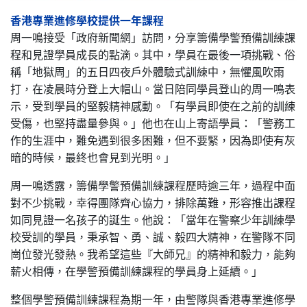
香港專業進修學校提供一年課程
周一鳴接受「政府新聞網」訪問，分享籌備學警預備訓練課
程和見證學員成長的點滴。其中，學員在最後一項挑戰、俗
稱「地獄周」的五日四夜戶外體驗式訓練中，無懼風吹雨
打，在凌晨時分登上大帽山。當日陪同學員登山的周一鳴表
示，受到學員的堅毅精神感動。「有學員即使在之前的訓練
受傷，也堅持盡量參與。」他也在山上寄語學員：「警務工
作的生涯中，難免遇到很多困難，但不要緊，因為即使有灰
暗的時候，最終也會見到光明。」
周一鳴透露，籌備學警預備訓練課程歷時逾三年，過程中面
對不少挑戰，幸得團隊齊心協力，排除萬難，形容推出課程
如同見證一名孩子的誕生。他說：「當年在警察少年訓練學
校受訓的學員，秉承智、勇、誠、毅四大精神，在警隊不同
崗位發光發熱。我希望這些『大師兄』的精神和毅力，能夠
薪火相傳，在學警預備訓練課程的學員身上延續。」
整個學警預備訓練課程為期一年，由警隊與香港專業進修學