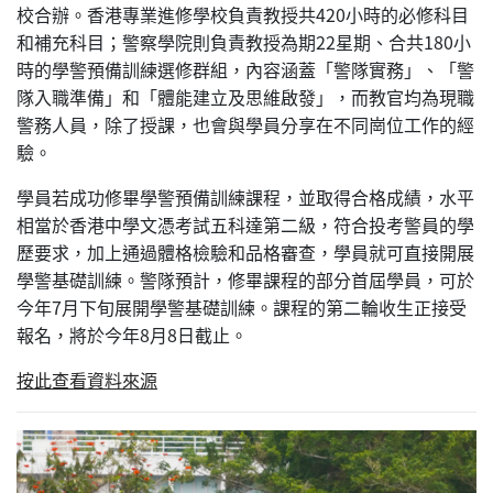
校合辦。香港專業進修學校負責教授共420小時的必修科目
和補充科目；警察學院則負責教授為期22星期、合共180小
時的學警預備訓練選修群組，內容涵蓋「警隊實務」、「警
隊入職準備」和「體能建立及思維啟發」，而教官均為現職
警務人員，除了授課，也會與學員分享在不同崗位工作的經
驗。
學員若成功修畢學警預備訓練課程，並取得合格成績，水平
相當於香港中學文憑考試五科達第二級，符合投考警員的學
歷要求，加上通過體格檢驗和品格審查，學員就可直接開展
學警基礎訓練。警隊預計，修畢課程的部分首屆學員，可於
今年7月下旬展開學警基礎訓練。課程的第二輪收生正接受
報名，將於今年8月8日截止。
按此查看資料來源