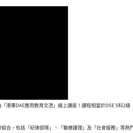
「港專DAE應用教育文憑」線上講座！課程相當於DSE 5科2
修組合，包括「紀律部隊」、「醫療護理」及「社會服務」等熱