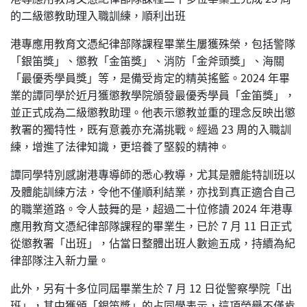
的二級懲教助理入職訓練，順利出班
港專應用教育文憑紀律部隊課程畢業生屢獲殊榮，包括警隊
「銀笛獎」、懲教「金笛獎」、消防「金斧頭獎」、海關
「最優秀學員獎」等，是備受肯定的精英搖籃。2024 年畢
業的譚同學於近月獲懲教學院頒發最優秀學員「金笛獎」，
並正式成為二級懲教助理。他表示懲教並重的理念反映出懲
教署的獨特性，既有意義亦充滿挑戰。經過 23 周的入職訓
練，增進了法律知識，更培養了堅毅的精神。
譚同學特別感謝港專導師的悉心教導，尤其是體能特訓班以
及體能訓練方法，令他不僅順利結業，亦找到真正適合自己
的職業道路。令人鼓舞的是，超過二十位修讀 2024 年港專
應用教育文憑紀律部隊課程的畢業生，已於 7 月 11 日正式
從懲教署「出班」，佔當日整體出班人數逾五成，持續為紀
律部隊注入新力量。
此外，另有十多位同屆畢業生於 7 月 12 日從警察學院「出
班」，其中獲頒「銀笛獎」的占同學表示，這項榮譽不僅肯