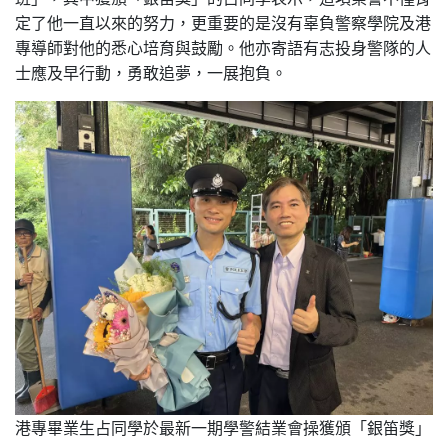
定了他一直以來的努力，更重要的是沒有辜負警察學院及港
專導師對他的悉心培育與鼓勵。他亦寄語有志投身警隊的人
士應及早行動，勇敢追夢，一展抱負。
港專畢業生占同學於最新一期學警結業會操獲頒「銀笛獎」