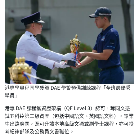
港專學員程同學獲頒 DAE 學警預備訓練課程「全班最優秀
學員」
港專 DAE 課程獲資歷架構（QF Level 3）認可，等同文憑
試五科達第二級資歷（包括中國語文、英國語文科）。畢業
生出路廣闊，既可升讀本地高級文憑或副學士課程，亦可投
考紀律部隊及公務員文書職位。