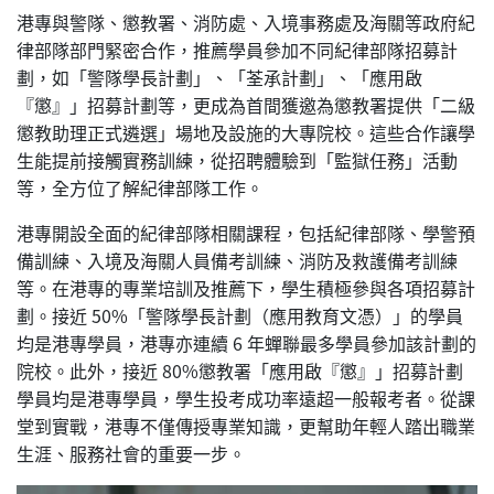
港專與警隊、懲教署、消防處、入境事務處及海關等政府紀
律部隊部門緊密合作，推薦學員參加不同紀律部隊招募計
劃，如「警隊學長計劃」、「荃承計劃」、「應用啟
『懲』」招募計劃等，更成為首間獲邀為懲教署提供「二級
懲教助理正式遴選」場地及設施的大專院校。這些合作讓學
生能提前接觸實務訓練，從招聘體驗到「監獄任務」活動
等，全方位了解紀律部隊工作。
港專開設全面的紀律部隊相關課程，包括紀律部隊、學警預
備訓練、入境及海關人員備考訓練、消防及救護備考訓練
等。在港專的專業培訓及推薦下，學生積極參與各項招募計
劃。接近 50%「警隊學長計劃（應用教育文憑）」的學員
均是港專學員，港專亦連續 6 年蟬聯最多學員參加該計劃的
院校。此外，接近 80%懲教署「應用啟『懲』」招募計劃
學員均是港專學員，學生投考成功率遠超一般報考者。從課
堂到實戰，港專不僅傳授專業知識，更幫助年輕人踏出職業
生涯、服務社會的重要一步。