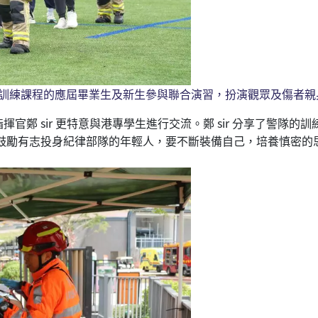
警預備訓練課程的應屆畢業生及新生參與聯合演習，扮演觀眾及傷者
官鄭 sir 更特意與港專學生進行交流。鄭 sir 分享了警隊
他鼓勵有志投身紀律部隊的年輕人，要不斷裝備自己，培養慎密的