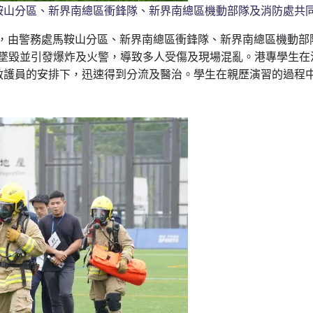
山分區、新界南總區衝鋒隊、新界南總區機動部隊及消防處共同開展
）」 ，由警務處馬鞍山分區、新界南總區衝鋒隊、新界南總區機動部
控墜毀並引發爆炸及火警，導致多人受傷及現場混亂。港專學生
救護員的安排下，迅速得到分流及醫治。學生在親歷演習的過程