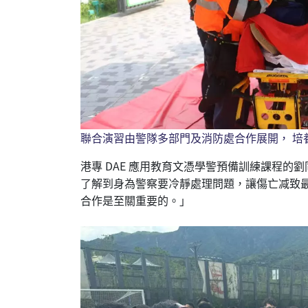
聯合演習由警隊多部門及消防處合作展開， 培
港專 DAE 應用教育文憑學警預備訓練課程
了解到身為警察要冷靜處理問題，讓傷亡减致
合作是至關重要的。」