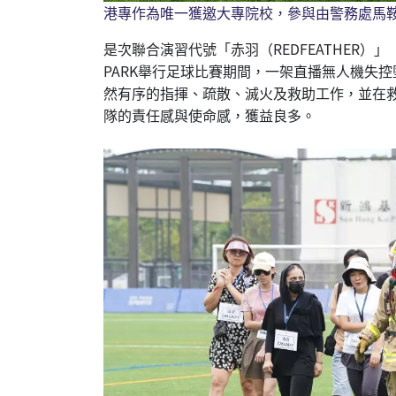
港專作為唯一獲邀大專院校，參與由警務處馬鞍
是次聯合演習代號「赤羽（REDFEATHER
PARK舉行足球比賽期間，一架直播無人機失
然有序的指揮、疏散、滅火及救助工作，並在
隊的責任感與使命感，獲益良多。