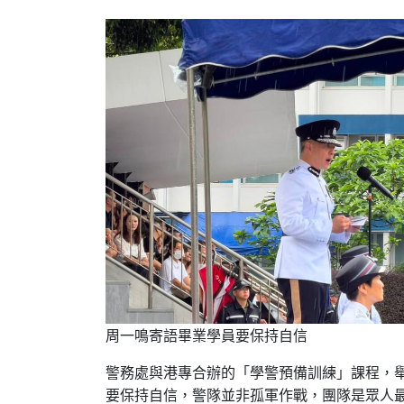
周一鳴寄語畢業學員要保持自信
警務處與港專合辦的「學警預備訓練」課程，舉
要保持自信，警隊並非孤軍作戰，團隊是眾人