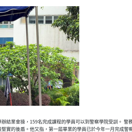
辦結業會操，159名完成課程的學員可以到警察學院受訓。 警
最堅實的後盾。他又指，第一屆畢業的學員已於今年一月完成警