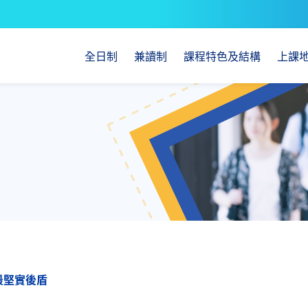
全日制
兼讀制
課程特色及結構
上課
最堅實後盾