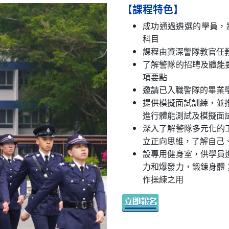
【課程特色】
成功通過遴選的學員，
科目
課程由資深警隊教官任
了解警隊的招聘及體能
項要點
邀請已入職警隊的畢業
提供模擬面試訓練，並
進行體能測試及模擬面
深入了解警隊多元化的
立正向思維，了解自己
設專用健身室，供學員
力和爆發力，鍛鍊身體
作操練之用