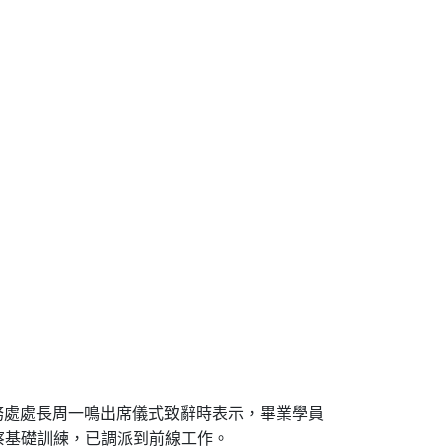
務處處長周一鳴出席儀式致辭時表示，畢業學員
察基礎訓練，已調派到前線工作。