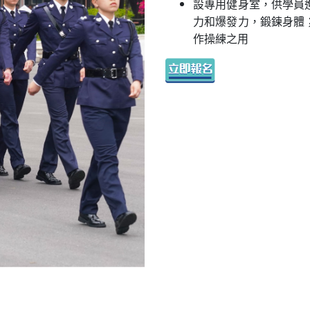
設專用健身室，供學員
力和爆發力，鍛鍊身體
作操練之用