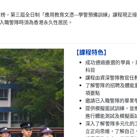
15日放榜，第三屆全日制「應用教育文憑—學警預備訓練」課程現
，入職警隊時須為香港永久性居民。
【課程特色】
成功通過遴選的學員，
科目
課程由資深警隊教官任
了解警隊的招聘及體能
項要點
邀請已入職警隊的畢業
提供模擬面試訓練，並
進行體能測試及模擬面
深入了解警隊多元化的
立正向思維，了解自己