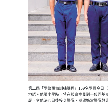
第二屆「學警預備訓練課程」159名學員今日（
地語。他讀小學時，曾在報案室見到一位巴基
歷，令他決心日後投身警隊，期望擔當警隊與