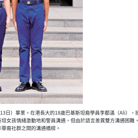
13日）畢業。在港長大的18歲巴基斯坦裔學員李都滿（Ali）
斯坦女孩情緒激動地和警員溝通，但由於語言差異雙方溝通困難
非華裔社群之間的溝通橋樑。