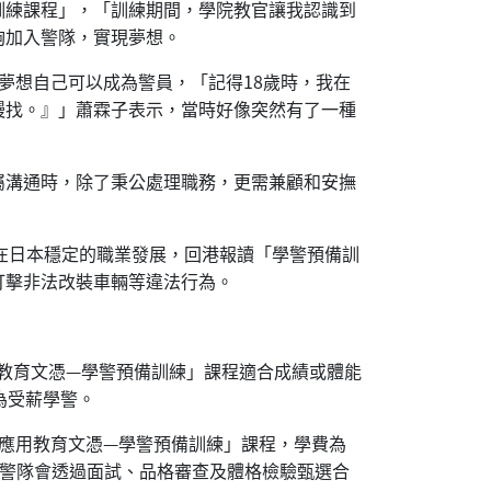
訓練課程」，「訓練期間，學院教官讓我認識到
夠加入警隊，實現夢想。
夢想自己可以成為警員，「記得18歲時，我在
慢找。』」蕭霖子表示，當時好像突然有了一種
屬溝通時，除了秉公處理職務，更需兼顧和安撫
棄在日本穩定的職業發展，回港報讀「學警預備訓
打擊非法改裝車輛等違法行為。
用教育文憑—學警預備訓練」課程適合成績或體能
為受薪學警。
制「應用教育文憑—學警預備訓練」課程，學費為
後，警隊會透過面試、品格審查及體格檢驗甄選合