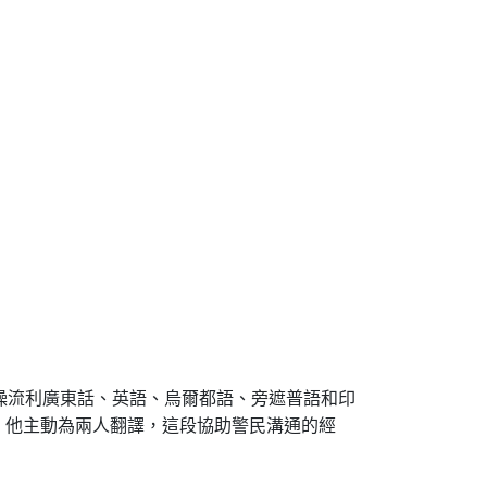
，操流利廣東話、英語、烏爾都語、旁遮普語和印
，他主動為兩人翻譯，這段協助警民溝通的經