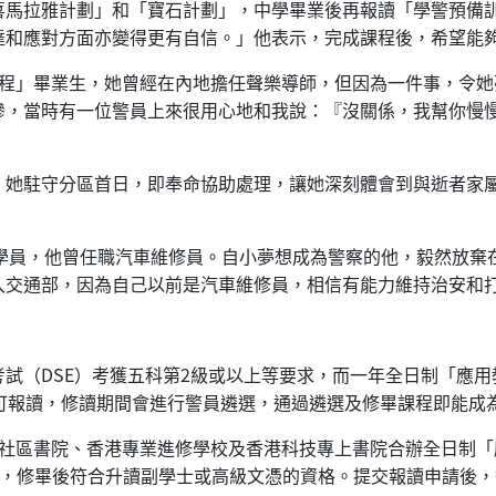
喜馬拉雅計劃」和「寶石計劃」，中學畢業後再報讀「學警預備
達和應對方面亦變得更有自信。」他表示，完成課程後，希望能
程」畢業生，她曾經在內地擔任聲樂導師，但因為一件事，令她
慘，當時有一位警員上來很用心地和我說：『沒關係，我幫你慢
，她駐守分區首日，即奉命協助處理，讓她深刻體會到與逝者家
業學員，他曾任職汽車維修員。自小夢想成為警察的他，毅然放
入交通部，因為自己以前是汽車維修員，相信有能力維持治安和
試（DSE）考獲五科第2級或以上等要求，而一年全日制「應
可報讀，修讀期間會進行警員遴選，通過遴選及修畢課程即能成
起與明愛社區書院、香港專業進修學校及香港科技專上書院合辦全日
三級別，修畢後符合升讀副學士或高級文憑的資格。提交報讀申請