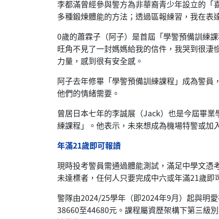
李都滿曾經參與警方為非華裔青少年設立的「
多種鍛煉體能的方法；透過區報練習，我在表
0歲的蕭霖子（阿子）是首屆「學警預備訓練課
旺角不見了一封媽媽給我的信件，我哭到很淒
力量，感到很有安全感。
阿子去年修畢「學警預備訓練課程」成為警員
他們的情緒需要。
曾居日本七年的李誠展（Jack）也是今屆畢
練課程」。他表示，未來想成為機場特警或加
年滿21歲即可報讀
現時投考警員需通過體能測試，滿足中學文憑考
未達標者，任何人只要完成中六或年滿21歲即
警隊由2024/25學年（即2024年9月）
38660至44680元。課程屬資歷架構下第