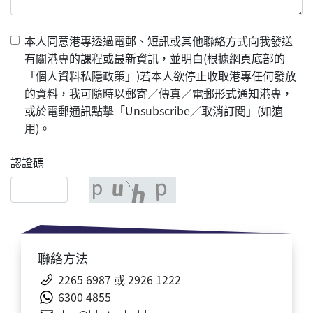
本人同意港專透過電郵、短訊或其他聯絡方式向我發送
有關港專的課程或最新資訊，並明白(根據網頁底部的
「個人資料私隱政策」)若本人欲停止收取港專任何發放
的資料，我可隨時以郵寄／傳真／電郵形式通知港專，
或於電郵通訊點擊「Unsubscribe／取消訂閱」(如適
用)。
認證碼
聯絡方法
2265 6987 或
2926 1222
6300
4855