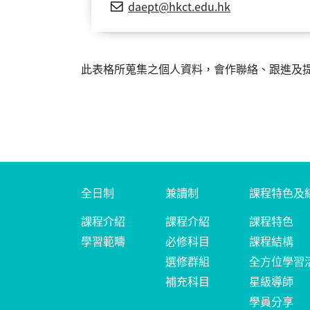
daept@hkct.edu.hk
此表格所蒐集之個人資料，會作聯絡、跟進及
全日制
兼讀制
課程特色及
課程介紹
課程介紹
課程特色
學習範疇
必修科目
課程結構
選修群組
全方位學習
補充科目
星級導師
學員分享