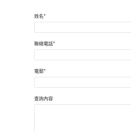
姓名*
聯絡電話*
電郵*
查詢內容