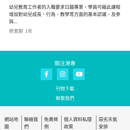
幼兒教育工作者的入職要求日趨專業，學員可藉此課程
增加對幼兒成長、行為、教學等方面的基本認識，及參
與...
修業期
1年
關注港專
刊物下載
聯繫我們
網站地
聯絡我
免責條
個人資料私隱
惡劣天氣
圖
們
例
政策
安排