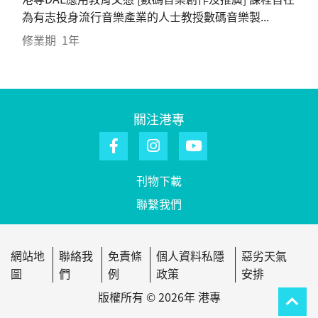
為有志投身流行音樂產業的人士教授數碼音樂製...
修業期
1年
關注港專
刊物下載
聯繫我們
網站地
聯絡我
免責條
個人資料私隱
惡劣天氣
圖
們
例
政策
安排
版權所有 © 2026年 港專