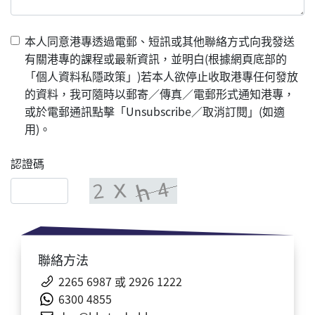
本人同意港專透過電郵、短訊或其他聯絡方式向我發送
有關港專的課程或最新資訊，並明白(根據網頁底部的
「個人資料私隱政策」)若本人欲停止收取港專任何發放
的資料，我可隨時以郵寄／傳真／電郵形式通知港專，
或於電郵通訊點擊「Unsubscribe／取消訂閱」(如適
用)。
認證碼
聯絡方法
2265 6987 或
2926 1222
6300
4855