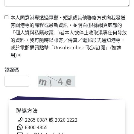
本人同意港專透過電郵、短訊或其他聯絡方式向我發送
有關港專的課程或最新資訊，並明白(根據網頁底部的
「個人資料私隱政策」)若本人欲停止收取港專任何發放
的資料，我可隨時以郵寄／傳真／電郵形式通知港專，
或於電郵通訊點擊「Unsubscribe／取消訂閱」(如適
用)。
認證碼
聯絡方法
2265 6987 或
2926 1222
6300
4855