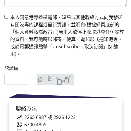
本人同意港專透過電郵、短訊或其他聯絡方式向我發送
有關港專的課程或最新資訊，並明白(根據網頁底部的
「個人資料私隱政策」)若本人欲停止收取港專任何發放
的資料，我可隨時以郵寄／傳真／電郵形式通知港專，
或於電郵通訊點擊「Unsubscribe／取消訂閱」(如適
用)。
認證碼
聯絡方法
2265 6987 或
2926 1222
6300
4855