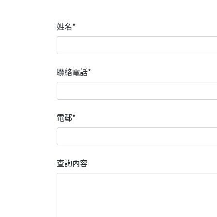
姓名*
聯絡電話*
電郵*
查詢內容