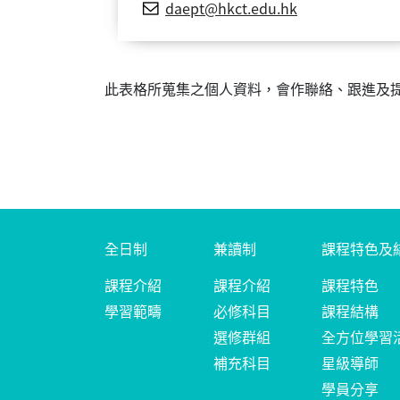
daept@hkct.edu.hk
此表格所蒐集之個人資料，會作聯絡、跟進及
全日制
兼讀制
課程特色及
課程介紹
課程介紹
課程特色
學習範疇
必修科目
課程結構
選修群組
全方位學習
補充科目
星級導師
學員分享