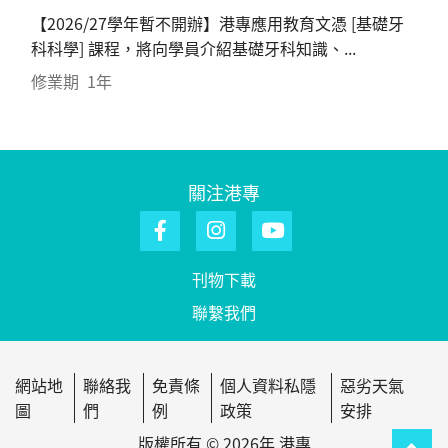
【2026/27學年暫不開辦】港專應用教育文憑 [基礎牙
科科學] 課程，將向學員介紹基礎牙科知識、...
修業期
1年
關注港專
刊物下載
聯繫我們
網站地
聯絡我
免責條
個人資料私隱
惡劣天氣
圖
們
例
政策
安排
版權所有 © 2026年 港專