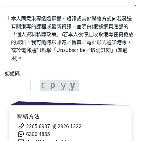
本人同意港專透過電郵、短訊或其他聯絡方式向我發送
有關港專的課程或最新資訊，並明白(根據網頁底部的
「個人資料私隱政策」)若本人欲停止收取港專任何發放
的資料，我可隨時以郵寄／傳真／電郵形式通知港專，
或於電郵通訊點擊「Unsubscribe／取消訂閱」(如適
用)。
認證碼
聯絡方法
2265 6987 或
2926 1222
6300
4855