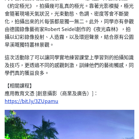
《約定極光》，拍攝幾可亂真的極光。靠著光影模擬，極光
會隨著現場天氣狀況，光束動態、色調、密度等會不斷變
化，拍攝出來的片每張都是獨一無二。此外，同學亦有參觀
由德國錄像藝術家Robert Seidel創作的《夜光森林》，拍
攝以幻彩錄像投射、人造霧，以及環迴聲景，結合原有公園
旱溪嘅獨特叢林景觀。
這次活動除了可以讓同學實地練習課堂上學習到的拍攝知識
及技巧，更透過不同的感觀刺激，訓練他們的藝術觸感，同
學們真的獲益良多。
【相關課程】
應用教育文憑 [創意攝影（商業及廣告）]：
https://bit.ly/3ZUpamu