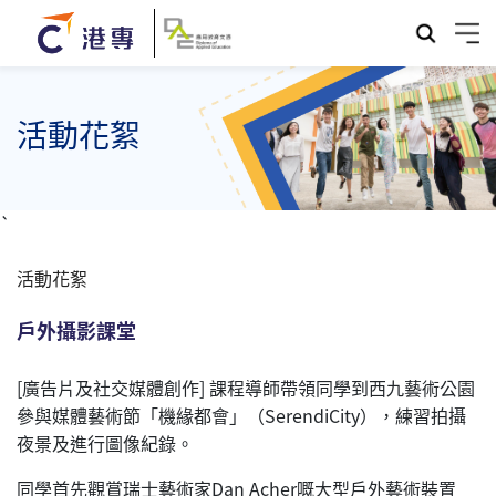
活動花絮
`
活動花絮
戶外攝影課堂
[廣告片及社交媒體創作] 課程導師帶領同學到西九藝術公園
參與媒體藝術節「機緣都會」（SerendiCity），練習拍攝
夜景及進行圖像紀錄。
同學首先觀賞瑞士藝術家Dan Acher嘅大型戶外藝術裝置