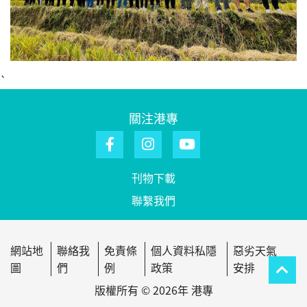
`
關注港專
刊物下載
聯繫我們
網站地
聯絡我
免責條
個人資料私隱
惡劣天氣
圖
們
例
政策
安排
版權所有 © 2026年 港專