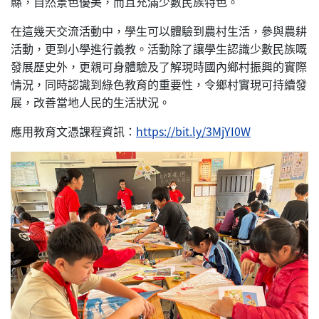
縣，自然景色優美，而且充滿少數民族特色。
在這幾天交流活動中，學生可以體驗到農村生活，參與農耕
活動，更到小學進行義教。活動除了讓學生認識少數民族嘅
發展歷史外，更親可身體驗及了解現時國內鄉村振興的實際
情況，同時認識到綠色教育的重要性，令鄉村實現可持續發
展，改善當地人民的生活狀況。
應用教育文憑課程資訊：
https://bit.ly/3MjYI0W