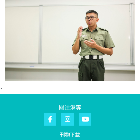
`
關注港專
刊物下載