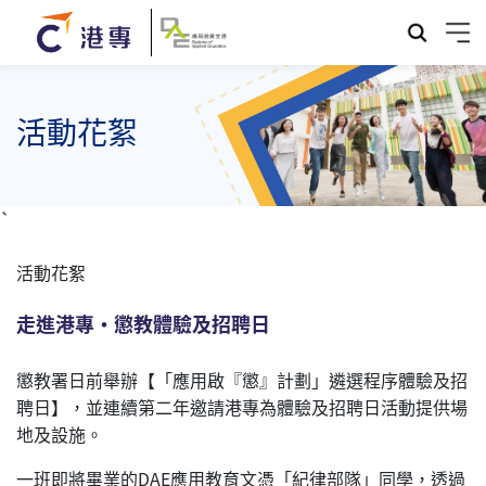
活動花絮
`
活動花絮
走進港專‧懲教體驗及招聘日
懲教署日前舉辦【「應用啟『懲』計劃」遴選程序體驗及招
聘日】，並連續第二年邀請港專為體驗及招聘日活動提供場
地及設施。
一班即將畢業的DAE應用教育文憑「紀律部隊」同學，透過