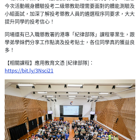
今次活動親身體驗投考二級懲教助理需要面對的體能測驗及
小組面試，加深了解投考懲教人員的遴選程序同要求，大大
提升同學的投考信心！
同場還有已入職懲教署的港專「紀律部隊」課程畢業生，跟
學弟學妹們分享工作點滴及投考貼士，各位同學真的獲益良
多！
【相關課程】應用教育文憑 [紀律部隊]：
https://bit.ly/3Nsci21