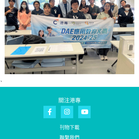
`
關注港專
刊物下載
聯繫我們