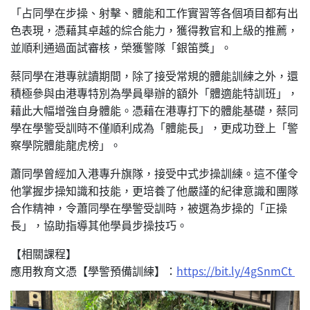
「占同學在步操、射擊、體能和工作實習等各個項目都有出
色表現，憑藉其卓越的綜合能力，獲得教官和上級的推薦，
並順利通過面試審核，榮獲警隊「銀笛獎」。
蔡同學在港專就讀期間，除了接受常規的體能訓練之外，還
積極參與由港專特別為學員舉辦的額外「體適能特訓班」，
藉此大幅增強自身體能。憑藉在港專打下的體能基礎，蔡同
學在學警受訓時不僅順利成為「體能長」，更成功登上「警
察學院體能龍虎榜」。
蕭同學曾經加入港專升旗隊，接受中式步操訓練。這不僅令
他掌握步操知識和技能，更培養了他嚴謹的紀律意識和團隊
合作精神，令蕭同學在學警受訓時，被選為步操的「正操
長」，協助指導其他學員步操技巧。
【相關課程】
應用教育文憑【學警預備訓練】：
https://bit.ly/4gSnmCt