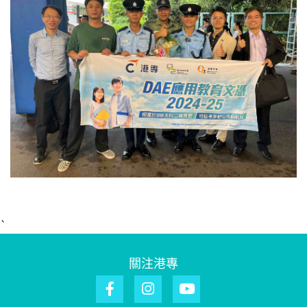
`
關注港專